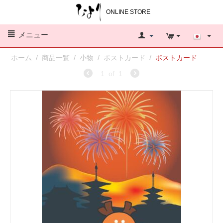
ONLINE STORE
メニュー
ホーム
/
商品一覧
/
小物
/
ポストカード
/
ポストカード
1
of
1