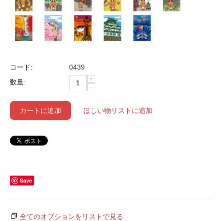
コード:
0439
+
数量:
−
カートに追加
ほしい物リストに追加
Save
全てのオプションをリストで見る